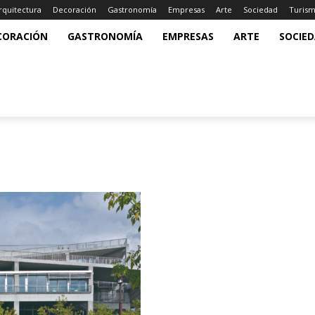
rquitectura
Decoración
Gastronomía
Empresas
Arte
Sociedad
Turis
CORACIÓN
GASTRONOMÍA
EMPRESAS
ARTE
SOCIE