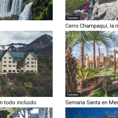
Turismo
Cerro Champaquí, la 
Turismo
n todo incluido
Semana Santa en Me