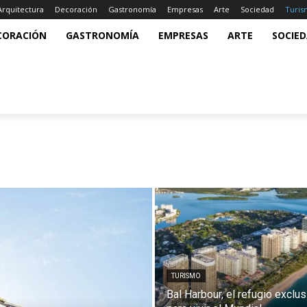
Arquitectura
Decoración
Gastronomía
Empresas
Arte
Sociedad
Turi
CORACIÓN
GASTRONOMÍA
EMPRESAS
ARTE
SOCIE
TURISMO
Bal Harbour, el refugio exclus