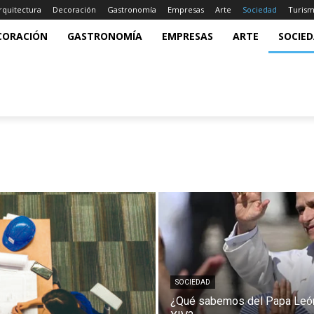
rquitectura
Decoración
Gastronomía
Empresas
Arte
Sociedad
Turis
CORACIÓN
GASTRONOMÍA
EMPRESAS
ARTE
SOCIE
SOCIEDAD
¿Qué sabemos del Papa Leó