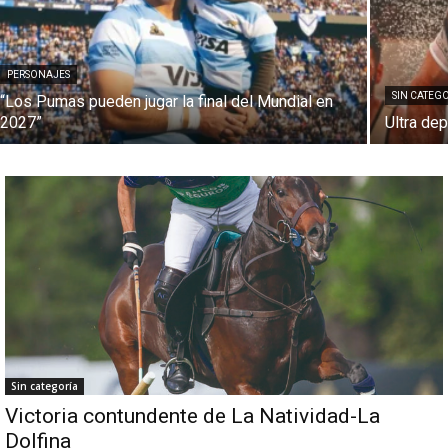
PERSONAJES
SIN CATEG
“Los Pumas pueden jugar la final del Mundial en
2027”
Ultra dep
Sin categoría
Victoria contundente de La Natividad-La
Dolfina