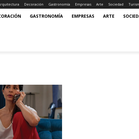
rquitectura
Decoración
Gastronomía
Empresas
Arte
Sociedad
Turis
CORACIÓN
GASTRONOMÍA
EMPRESAS
ARTE
SOCIE