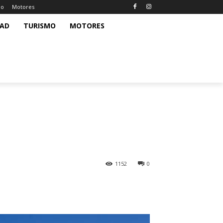
mo
Motores
DAD
TURISMO
MOTORES
1152
0