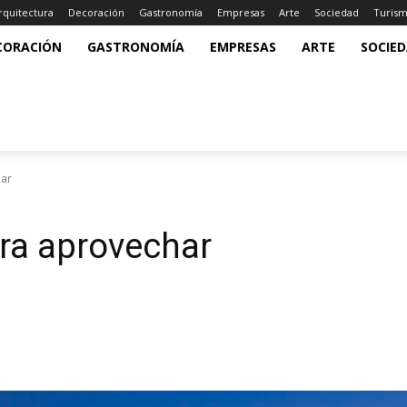
rquitectura
Decoración
Gastronomía
Empresas
Arte
Sociedad
Turis
CORACIÓN
GASTRONOMÍA
EMPRESAS
ARTE
SOCIE
har
ra aprovechar