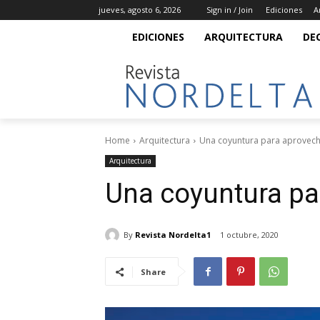
jueves, agosto 6, 2026
Sign in / Join
Ediciones
A
EDICIONES
ARQUITECTURA
DE
Home
Arquitectura
Una coyuntura para aprovec
Arquitectura
Una coyuntura pa
By
Revista Nordelta1
1 octubre, 2020
Share