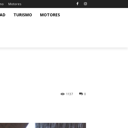
smo
Motores
DAD
TURISMO
MOTORES
1137
0