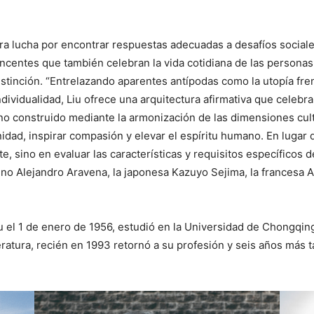
ra lucha por encontrar respuestas adecuadas a desafíos sociale
centes que también celebran la vida cotidiana de las personas
 distinción. “Entrelazando aparentes antípodas como la utopía frent
individualidad, Liu ofrece una arquitectura afirmativa que celeb
no construido mediante la armonización de las dimensiones cultu
nidad, inspirar compasión y elevar el espíritu humano. En lugar 
 sino en evaluar las características y requisitos específicos d
leno Alejandro Aravena, la japonesa Kazuyo Sejima, la francesa
u el 1 de enero de 1956, estudió en la Universidad de Chongqin
iteratura, recién en 1993 retornó a su profesión y seis años más 