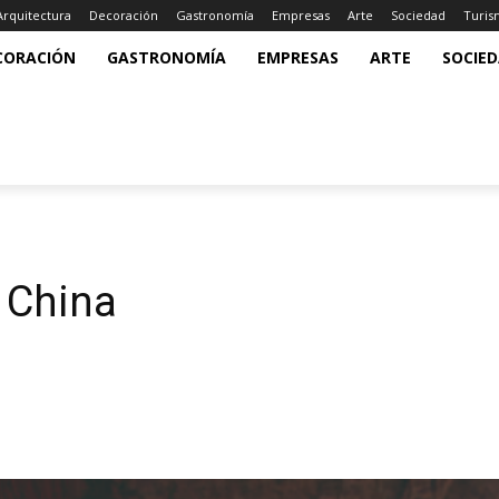
Arquitectura
Decoración
Gastronomía
Empresas
Arte
Sociedad
Turi
CORACIÓN
GASTRONOMÍA
EMPRESAS
ARTE
SOCIE
a China