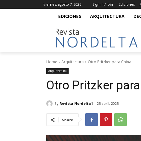
viernes, agosto 7, 2026
Sign in / Join
Ediciones
EDICIONES
ARQUITECTURA
DE
Home
Arquitectura
Otro Pritzker para China
Arquitectura
Otro Pritzker par
By
Revista Nordelta1
25 abril, 2025
Share