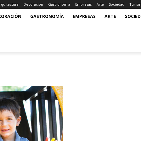
rquitectura
Decoración
Gastronomía
Empresas
Arte
Sociedad
Turis
CORACIÓN
GASTRONOMÍA
EMPRESAS
ARTE
SOCIE