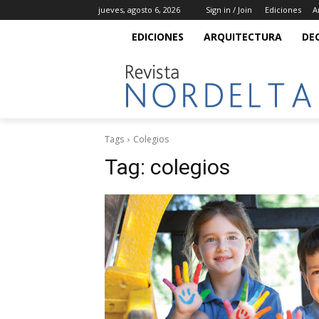
jueves, agosto 6, 2026
Sign in / Join
Ediciones
A
EDICIONES
ARQUITECTURA
DE
Tags
Colegios
Tag:
colegios