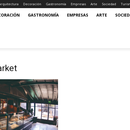
Arquitectura
Decoración
Gastronomía
Empresas
Arte
Sociedad
Turi
CORACIÓN
GASTRONOMÍA
EMPRESAS
ARTE
SOCIE
rket