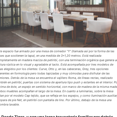
te espacio fue armado por una mesa de comedor “Y” (llamada así por la forma de las
ses que sostienen la tapa), en una medida de 3x1,20 metros. Está realizada
mpletamente en madera maciza de petiribí, con una terminación orgánica que genera u
xtura rústica en lo visual y agradable al tacto. Está acompañada por tres modelos de
llas elegidos por los clientes: Curve, Otto y, en las cabeceras, Grey, tres opciones
ferentes en formología pero todas tapizadas y muy cómodas para disfrutar de las
uniones. Detrás de la mesa se encuentra el vajillero Roma, de líneas rectas, realizado
mbién en petiribí, puertas con sistema de apertura tipo push y estantes en el interior. P
cima de éste, un espejo en sentido horizontal, con marco de madera de la misma made
bos muebles acompañan el largo de la mesa. En cuanto a luminarias, sobre la mesa
tan por el modelo Cap tejido, que se refleja en los espejos, y como iluminación auxiliar,
mpara de pie Net, en petiribí con pantalla de lino. Por último, debajo de la mesa una
fombra lavable.
Desde Tigre, y con una larga trayectoria familiar por detrás,