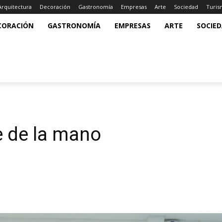
Arquitectura
Decoración
Gastronomía
Empresas
Arte
Sociedad
Turi
CORACIÓN
GASTRONOMÍA
EMPRESAS
ARTE
SOCIE
ce de la mano