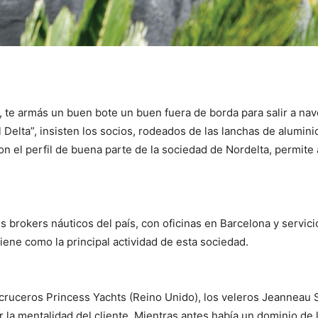
 te armás un buen bote un buen fuera de borda para salir a nav
l Delta”, insisten los socios, rodeados de las lanchas de alumini
 el perfil de buena parte de la sociedad de Nordelta, permite ac
s brokers náuticos del país, con oficinas en Barcelona y servic
iene como la principal actividad de esta sociedad.
s cruceros Princess Yachts (Reino Unido), los veleros Jeanneau
r la mentalidad del cliente. Mientras antes había un dominio de