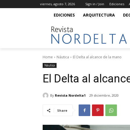
viernes, agosto 7, 2026
Sign in / Join
Ediciones
EDICIONES
ARQUITECTURA
DE
Home
Náutica
El Delta al alcance de la mano
Náutica
El Delta al alcan
By
Revista Nordelta1
29 diciembre, 2020
Share