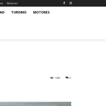
smo
Motores
DAD
TURISMO
MOTORES
1489
0