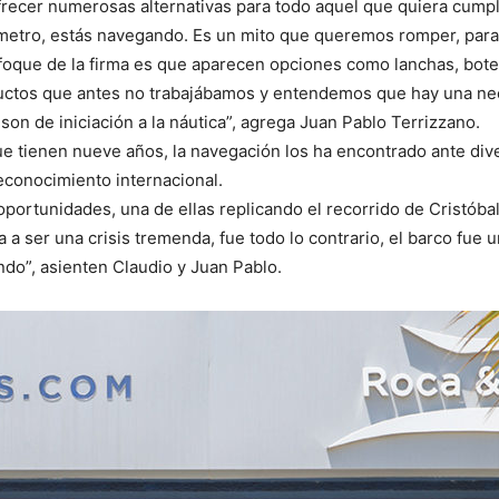
ofrecer numerosas alternativas para todo aquel que quiera cump
metro, estás navegando. Es un mito que queremos romper, para 
foque de la firma es que aparecen opciones como lanchas, bote
ductos que antes no trabajábamos y entendemos que hay una nec
son de iniciación a la náutica”, agrega Juan Pablo Terrizzano.
e tienen nueve años, la navegación los ha encontrado ante div
econocimiento internacional.
oportunidades, una de ellas replicando el recorrido de Cristóbal
 a ser una crisis tremenda, fue todo lo contrario, el barco fue 
ndo”, asienten Claudio y Juan Pablo.