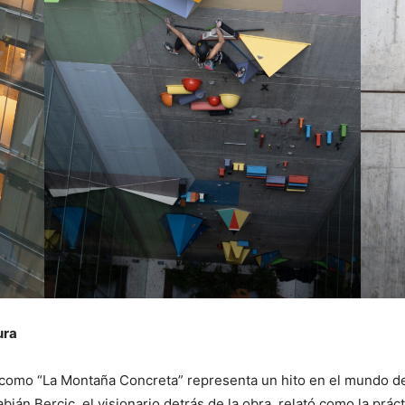
ura
e como “La Montaña Concreta” representa un hito en el mundo d
ián Bercic, el visionario detrás de la obra, relató como la prác