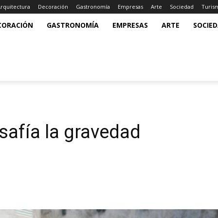
rquitectura
Decoración
Gastronomía
Empresas
Arte
Sociedad
Turis
CORACIÓN
GASTRONOMÍA
EMPRESAS
ARTE
SOCIE
safía la gravedad