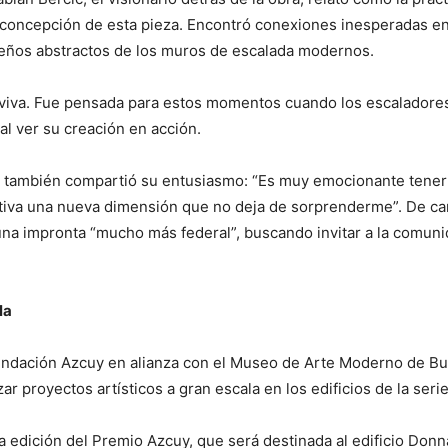
a concepción de esta pieza. Encontró conexiones inesperadas en
iseños abstractos de los muros de escalada modernos.
 viva. Fue pensada para estos momentos cuando los escaladores l
l ver su creación en acción.
 también compartió su entusiasmo: “Es muy emocionante tener l
ctiva una nueva dimensión que no deja de sorprenderme”. De car
na impronta “mucho más federal”, buscando invitar a la comunida
la
Fundación Azcuy en alianza con el Museo de Arte Moderno de Bu
zar proyectos artísticos a gran escala en los edificios de la ser
ma edición del Premio Azcuy, que será destinada al edificio Donn