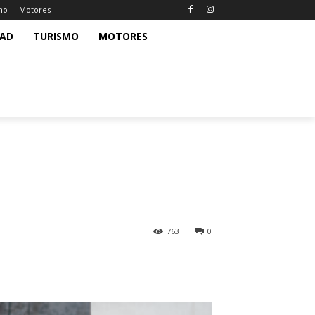
mo
Motores
DAD
TURISMO
MOTORES
763
0