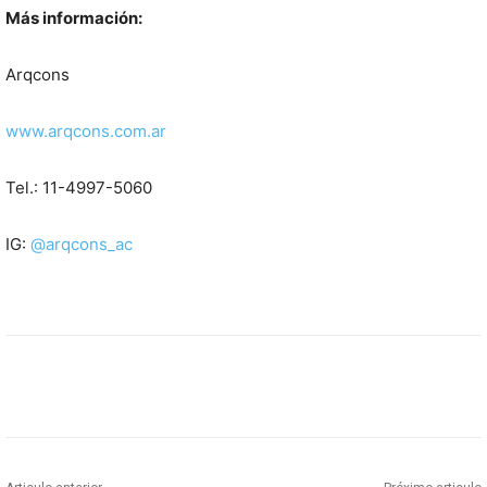
Más información:
Arqcons
www.arqcons.com.ar
Tel.:
11-4997-5060
IG:
@arqcons_ac