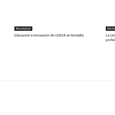
Masterplan
Maste
Educación e innovación de UDESA en Nordelta
La Uni
profe