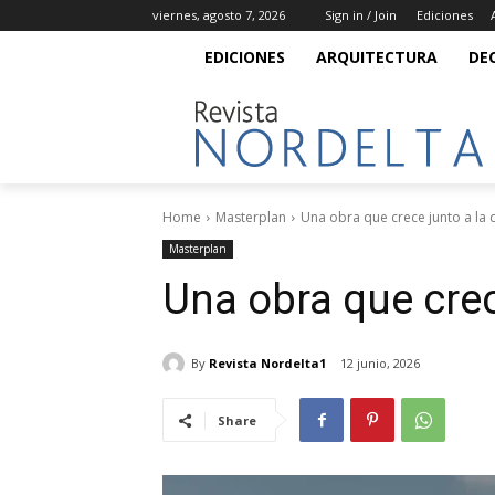
viernes, agosto 7, 2026
Sign in / Join
Ediciones
EDICIONES
ARQUITECTURA
DE
Home
Masterplan
Una obra que crece junto a l
Masterplan
Una obra que cre
By
Revista Nordelta1
12 junio, 2026
Share