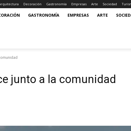
Arquitectura
Decoración
Gastronomía
Empresas
Arte
Sociedad
Turi
CORACIÓN
GASTRONOMÍA
EMPRESAS
ARTE
SOCIE
a comunidad
ce junto a la comunidad