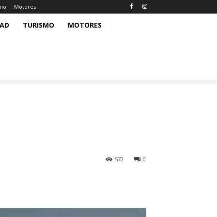
smo
Motores
DAD
TURISMO
MOTORES
572
0