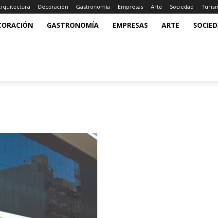
rquitectura
Decoración
Gastronomía
Empresas
Arte
Sociedad
Turis
CORACIÓN
GASTRONOMÍA
EMPRESAS
ARTE
SOCIE