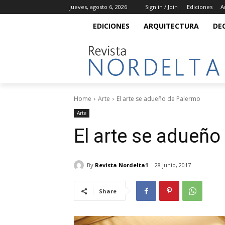
jueves, agosto 6, 2026
Sign in / Join
Ediciones
A
EDICIONES
ARQUITECTURA
DE
Home
Arte
El arte se adueño de Palermo
Arte
El arte se adueño
By
Revista Nordelta1
28 junio, 2017
Share