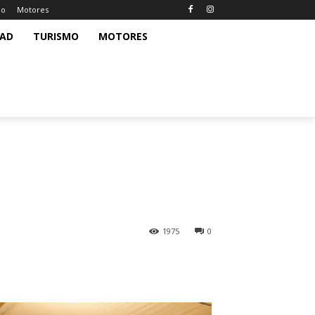
mo
Motores
DAD
TURISMO
MOTORES
1975
0