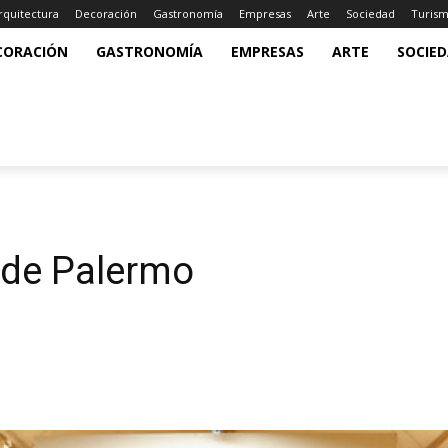
rquitectura
Decoración
Gastronomía
Empresas
Arte
Sociedad
Turis
CORACIÓN
GASTRONOMÍA
EMPRESAS
ARTE
SOCIE
 de Palermo