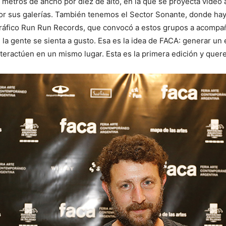
metros de ancho por diez de alto, en la que se proyecta video 
 por sus galerías. También tenemos el Sector Sonante, donde ha
ográfico Run Run Records, que convocó a estos grupos a acompa
la gente se sienta a gusto. Esa es la idea de FACA: generar un e
nteractúen en un mismo lugar. Esta es la primera edición y quer