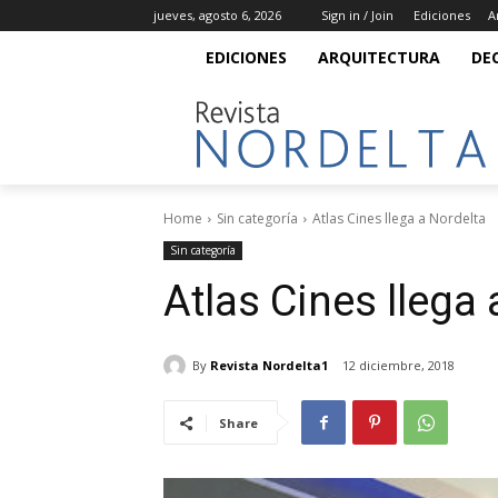
jueves, agosto 6, 2026
Sign in / Join
Ediciones
A
EDICIONES
ARQUITECTURA
DE
Home
Sin categoría
Atlas Cines llega a Nordelta
Sin categoría
Atlas Cines llega 
By
Revista Nordelta1
12 diciembre, 2018
Share