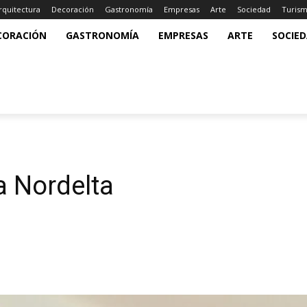
rquitectura
Decoración
Gastronomía
Empresas
Arte
Sociedad
Turis
CORACIÓN
GASTRONOMÍA
EMPRESAS
ARTE
SOCIE
a Nordelta