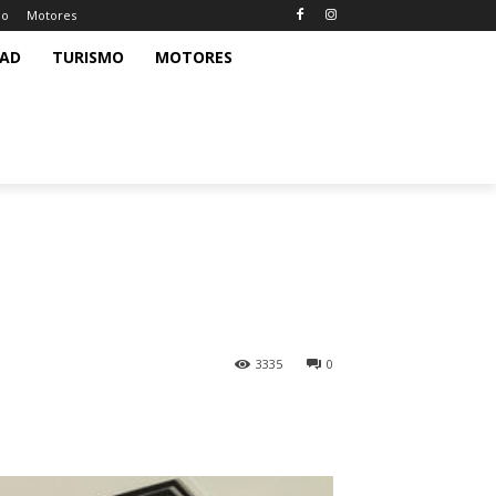
mo
Motores
DAD
TURISMO
MOTORES
3335
0