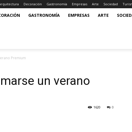
Arquitectura
Decoración
Gastronomía
Empresas
Arte
Sociedad
Turi
CORACIÓN
GASTRONOMÍA
EMPRESAS
ARTE
SOCIE
verano Premium
omarse un verano
1620
0