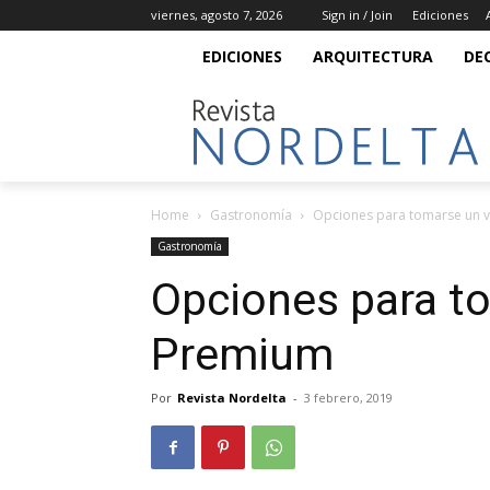
viernes, agosto 7, 2026
Sign in / Join
Ediciones
EDICIONES
ARQUITECTURA
DE
Home
Gastronomía
Opciones para tomarse un 
Gastronomía
Opciones para t
Premium
Por
Revista Nordelta
-
3 febrero, 2019