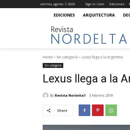
viernes, agosto 7, 2026
Sign in / Join
Ediciones
EDICIONES
ARQUITECTURA
DE
Home
Sin categoría
Lexus llega a la Argentina
Sin categoría
Lexus llega a la 
By
Revista Nordelta1
3 febrero, 2019
Share