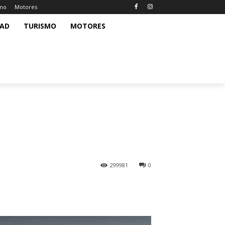
smo
Motores
DAD
TURISMO
MOTORES
299981
0