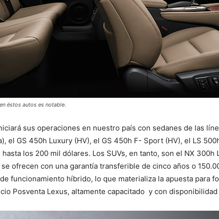
cen éstos autos es notable.
niciará sus operaciones en nuestro país con sedanes de las líne
a), el GS 450h Luxury (HV), el GS 450h F- Sport (HV), el LS 500
 hasta los 200 mil dólares. Los SUVs, en tanto, son el NX 300h 
 se ofrecen con una garantía transferible de cinco años o 150.
de funcionamiento híbrido, lo que materializa la apuesta para f
vicio Posventa Lexus, altamente capacitado y con disponibilida