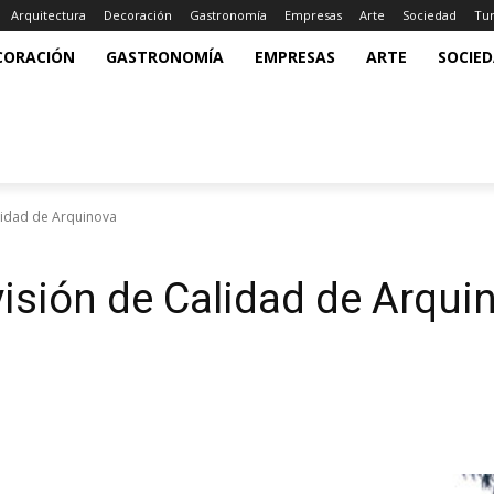
Arquitectura
Decoración
Gastronomía
Empresas
Arte
Sociedad
Tu
CORACIÓN
GASTRONOMÍA
EMPRESAS
ARTE
SOCIE
lidad de Arquinova
isión de Calidad de Arqui