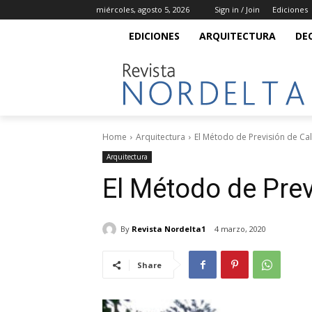
miércoles, agosto 5, 2026
Sign in / Join
Ediciones
EDICIONES
ARQUITECTURA
DE
Home
Arquitectura
El Método de Previsión de Ca
Arquitectura
El Método de Prev
By
Revista Nordelta1
4 marzo, 2020
Share