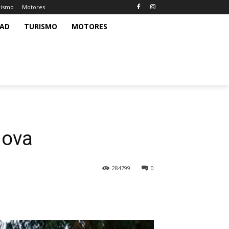
rismo
Motores
DAD
TURISMO
MOTORES
nova
284799
0