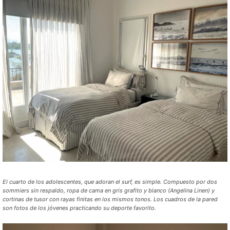
El cuarto de los adolescentes, que adoran el surf, es simple. Compuesto por dos
sommiers sin respaldo, ropa de cama en gris grafito y blanco (Angelina Linen) y
cortinas de tusor con rayas finitas en los mismos tonos. Los cuadros de la pared
son fotos de los jóvenes practicando su deporte favorito.