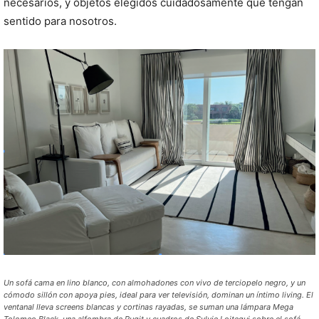
necesarios, y objetos elegidos cuidadosamente que tengan
sentido para nosotros.
Un sofá cama en lino blanco, con almohadones con vivo de terciopelo negro, y un
cómodo sillón con apoya pies, ideal para ver televisión, dominan un íntimo living. El
ventanal lleva screens blancas y cortinas rayadas, se suman una lámpara Mega
Tolomeo Black, una alfombra de Rugit y cuadros de Sylvie Loitegui sobre el sofá.