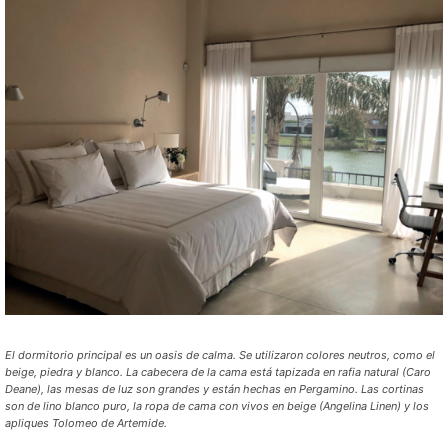
El dormitorio principal es un oasis de calma. Se utilizaron colores neutros, como el
beige, piedra y blanco. La cabecera de la cama está tapizada en rafia natural (Caro
Deane), las mesas de luz son grandes y están hechas en Pergamino. Las cortinas
son de lino blanco puro, la ropa de cama con vivos en beige (Angelina Linen) y los
apliques Tolomeo de Artemide.