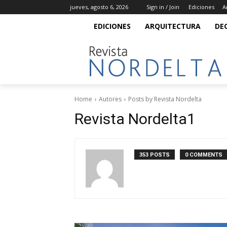
jueves, agosto 6, 2026
Sign in / Join
Ediciones
A
EDICIONES
ARQUITECTURA
DE
Home
Autores
Posts by Revista Nordelta
Revista Nordelta1
353 POSTS
0 COMMENTS