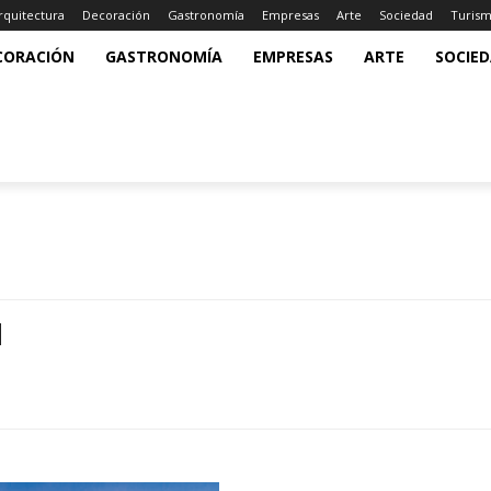
rquitectura
Decoración
Gastronomía
Empresas
Arte
Sociedad
Turis
CORACIÓN
GASTRONOMÍA
EMPRESAS
ARTE
SOCIE