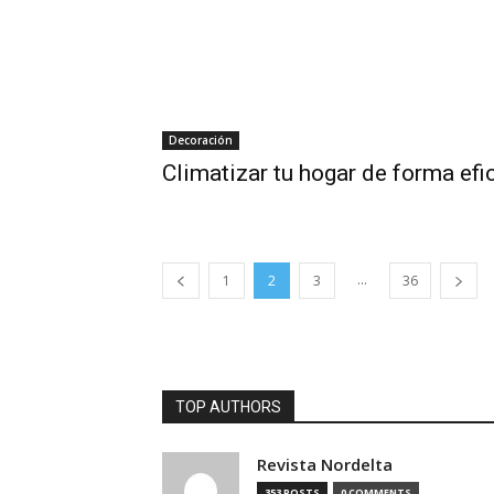
Decoración
Climatizar tu hogar de forma efi
...
1
2
3
36
TOP AUTHORS
Revista Nordelta
353 POSTS
0 COMMENTS