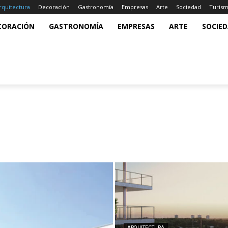
rquitectura
Decoración
Gastronomía
Empresas
Arte
Sociedad
Turis
CORACIÓN
GASTRONOMÍA
EMPRESAS
ARTE
SOCIE
ARQUITECTURA