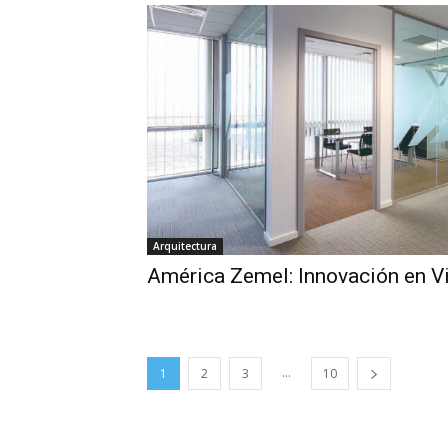
Arquitectura
América Zemel: Innovación en V
...
1
2
3
10