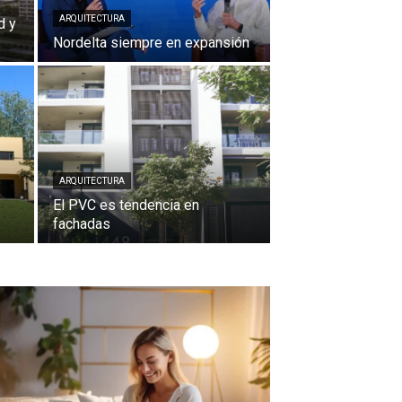
ARQUITECTURA
d y
Nordelta siempre en expansión
ARQUITECTURA
El PVC es tendencia en
fachadas