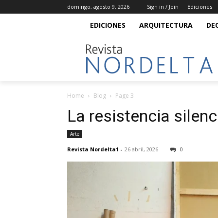
domingo, agosto 9, 2026
Sign in / Join
Ediciones
EDICIONES
ARQUITECTURA
DE
Home
Blog
Page 3
La resistencia silen
Arte
Revista Nordelta1
-
26 abril, 2026
0