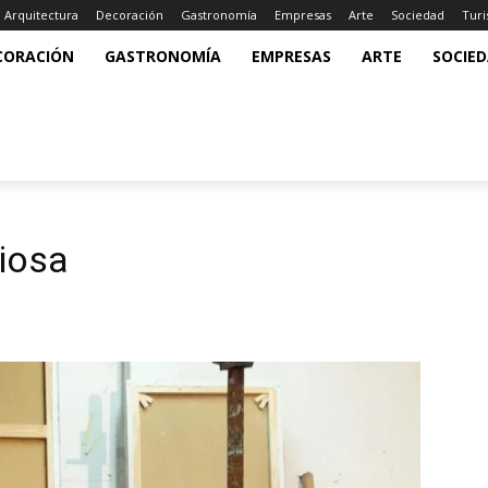
Arquitectura
Decoración
Gastronomía
Empresas
Arte
Sociedad
Tur
CORACIÓN
GASTRONOMÍA
EMPRESAS
ARTE
SOCIE
ciosa