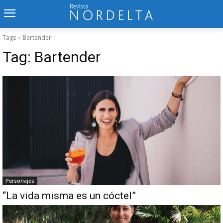
Tags
Bartender
Tag:
Bartender
Personajes
“La vida misma es un cóctel”