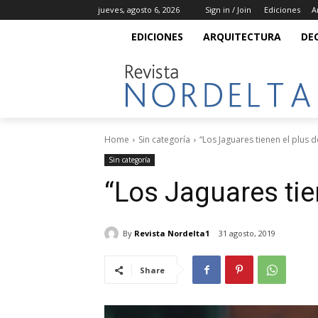
jueves, agosto 6, 2026
Sign in / Join
Ediciones
A
EDICIONES
ARQUITECTURA
DE
Home
Sin categoría
“Los Jaguares tienen el plus 
Sin categoría
“Los Jaguares tie
By
Revista Nordelta1
31 agosto, 2019
Share