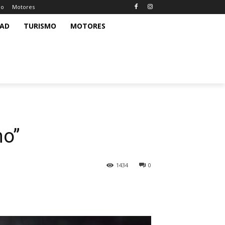
mo
Motores
DAD
TURISMO
MOTORES
mo”
1434
0