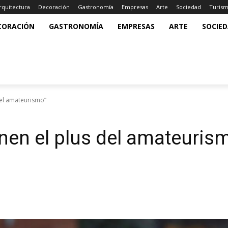
rquitectura
Decoración
Gastronomía
Empresas
Arte
Sociedad
Turis
CORACIÓN
GASTRONOMÍA
EMPRESAS
ARTE
SOCIE
del amateurismo”
nen el plus del amateuris