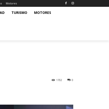
mo
Motores
DAD
TURISMO
MOTORES
1702
0