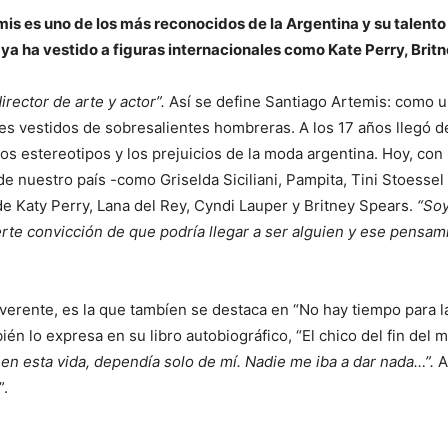
mis es uno de los más reconocidos de la Argentina y su talento
a ha vestido a figuras internacionales como Kate Perry, Britn
irector de arte y actor”.
Así se define Santiago Artemis: como u
s vestidos de sobresalientes hombreras. A los 17 años llegó de 
s estereotipos y los prejuicios de la moda argentina. Hoy, con 2
 nuestro país -como Griselda Siciliani, Pampita, Tini Stoesse
a de Katy Perry, Lana del Rey, Cyndi Lauper y Britney Spears.
“Soy
rte convicción de que podría llegar a ser alguien y ese pensam
everente, es la que tambíen se destaca en “No hay tiempo para l
mbién lo expresa en su libro autobiográfico, “El chico del fin de
 en esta vida, dependía solo de mí. Nadie me iba a dar nada…”.
A
”.