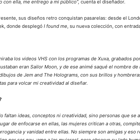
 con ella, me entrego a mi público”,
cuenta el diseñador.
resente, sus diseños retro conquistan pasarelas: desde el Lo
Week, donde desplegó
I found me
, su nueva colección, con entrad
o miraba los videos VHS con los programas de Xuxa, grabados por
staban eran Sailor Moon, y de ese animé saqué el nombre de 
s dibujos de Jem and The Holograms, con sus brillos y hombrer
tas para volcar mi creatividad al diseñar.
?
 faltan ideas, conceptos ni creatividad, sino personas que se 
gar de enfocarse en ellas, las mujeres critican a otras, compit
arrogancia y vanidad entre ellas. No siempre son amigas y eso 
 digo por ser gay, ¡amo a las mujeres!, pero observo su lado hu