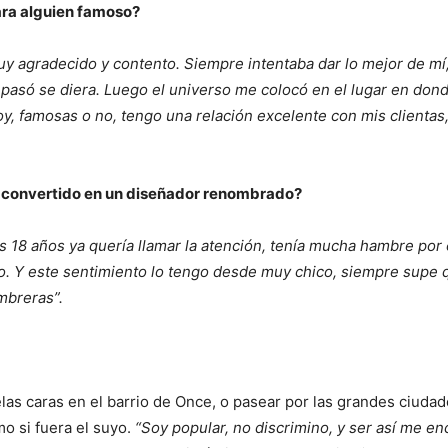
ara alguien famoso?
y agradecido y contento. Siempre intentaba dar lo mejor de mí,
pasó se diera. Luego el universo me colocó en el lugar en dond
oy, famosas o no, tengo una relación excelente con mis clienta
s convertido en un diseñador renombrado?
s 18 años ya quería llamar la atención, tenía mucha hambre por e
jo. Y este sentimiento lo tengo desde muy chico, siempre supe q
mbreras”.
elas caras en el barrio de Once, o pasear por las grandes ciuda
o si fuera el suyo.
“Soy popular, no discrimino, y ser así me en