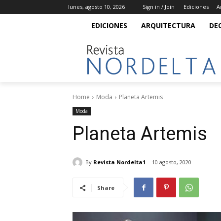
lunes, agosto 10, 2026
Sign in / Join
Ediciones
A
EDICIONES
ARQUITECTURA
DE
Home
Moda
Planeta Artemis
Moda
Planeta Artemis
By
Revista Nordelta1
10 agosto, 2020
Share