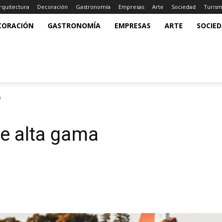
rquitectura
Decoración
Gastronomía
Empresas
Arte
Sociedad
Turis
CORACIÓN
GASTRONOMÍA
EMPRESAS
ARTE
SOCIE
a
e alta gama