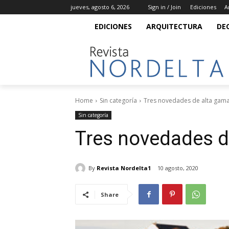
jueves, agosto 6, 2026
Sign in / Join
Ediciones
A
EDICIONES
ARQUITECTURA
DE
Home
Sin categoría
Tres novedades de alta gam
Sin categoría
Tres novedades d
By
Revista Nordelta1
10 agosto, 2020
Share