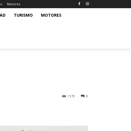
mo
Motores
DAD
TURISMO
MOTORES
1173
0