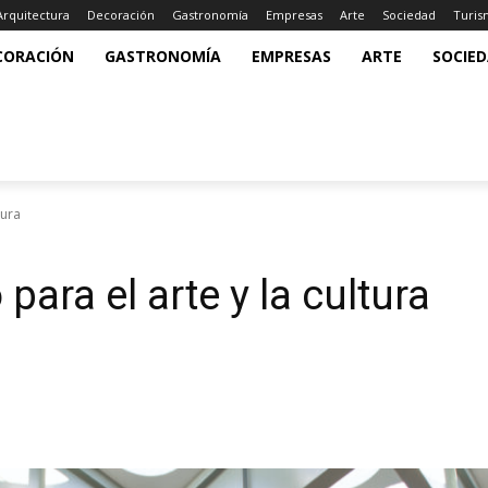
Arquitectura
Decoración
Gastronomía
Empresas
Arte
Sociedad
Turi
CORACIÓN
GASTRONOMÍA
EMPRESAS
ARTE
SOCIE
tura
para el arte y la cultura