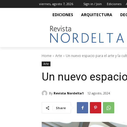
viernes, agosto 7, 2026
Sign in / Join
Ediciones
EDICIONES
ARQUITECTURA
DE
Home
Arte
Un nuevo espacio para el arte y la cul
Arte
Un nuevo espacio 
By
Revista Nordelta1
12 agosto, 2024
Share