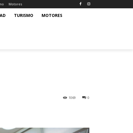
smo
Motores
DAD
TURISMO
MOTORES
1069
0