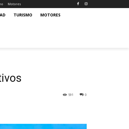
mo
Motores
DAD
TURISMO
MOTORES
tivos
591
0