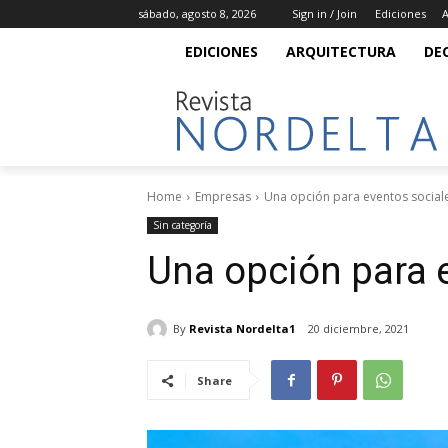
sábado, agosto 8, 2026
Sign in / Join
Ediciones
A
EDICIONES
ARQUITECTURA
DE
Home
Empresas
Una opción para eventos social
Sin categoría
Una opción para e
By
Revista Nordelta1
20 diciembre, 2021
Share