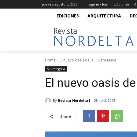
jueves, agosto 6, 2026
Sign in / Join
Ediciones
A
EDICIONES
ARQUITECTURA
DE
Home
El nuevo oasis de la Riviera Maya
Sin categoría
El nuevo oasis de
By
Revista Nordelta1
28 abril, 2023
Share