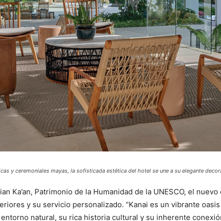
ticas y ceremoniales mayas, la sofisticada estética del hotel se une a su elegante de
Sian Ka’an, Patrimonio de la Humanidad de la UNESCO, el nuevo c
teriores y su servicio personalizado. “Kanai es un vibrante oas
torno natural, su rica historia cultural y su inherente conexión