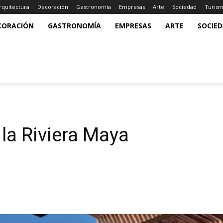
rquitectura
Decoración
Gastronomía
Empresas
Arte
Sociedad
Turis
CORACIÓN
GASTRONOMÍA
EMPRESAS
ARTE
SOCIE
 la Riviera Maya