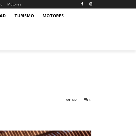
mo
Motores
DAD
TURISMO
MOTORES
663
0