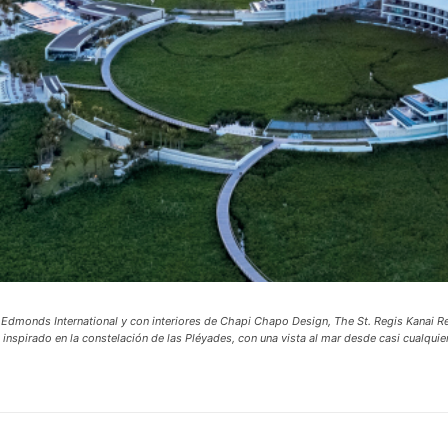
 Edmonds International y con interiores de Chapi Chapo Design, The St. Regis Kanai 
, inspirado en la constelación de las Pléyades, con una vista al mar desde casi cualquie