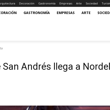
rquitectura
Decoración
Gastronomía
Empresas
Arte
Sociedad
Turis
CORACIÓN
GASTRONOMÍA
EMPRESAS
ARTE
SOCIE
ta
 San Andrés llega a Norde