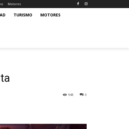
mo
Motores
DAD
TURISMO
MOTORES
lta
948
0