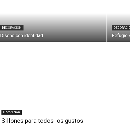
DECORACIÓN
DECORACI
Diseño con identidad
Refugio 
Decoración
Sillones para todos los gustos