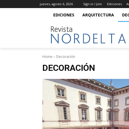
jueves, agosto 6, 2026
Sign in / Join
Ediciones
A
EDICIONES
ARQUITECTURA
DE
Home
Decoración
DECORACIÓN