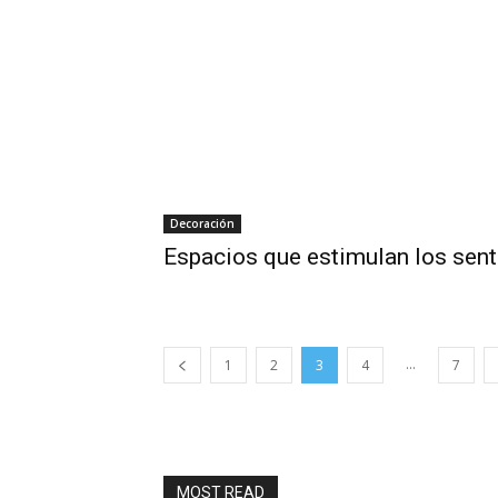
Decoración
Espacios que estimulan los sen
...
1
2
3
4
7
MOST READ