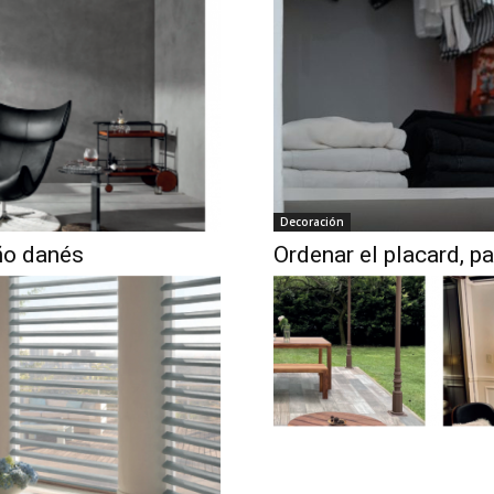
Decoración
eño danés
Ordenar el placard, p