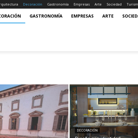
rquitectura
Decoración
Gastronomía
Empresas
Arte
Sociedad
Turis
CORACIÓN
GASTRONOMÍA
EMPRESAS
ARTE
SOCIE
DECORACIÓN