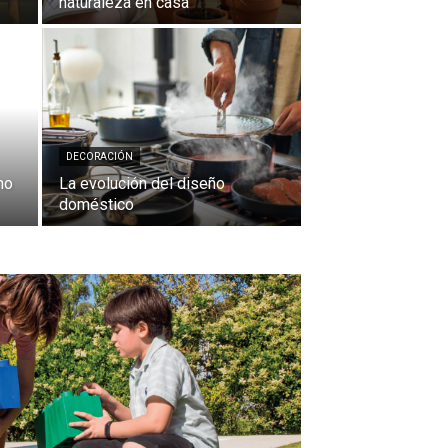
naturaleza en casa
DECORACIÓN
no
La evolución del diseño
doméstico