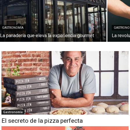
GASTRONOMÍA
GASTRONO
La panadería que eleva la experiencia gourmet
La revol
Gastronomía
El secreto de la pizza perfecta